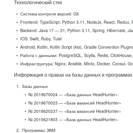
Технологический стек
Система контроля версий:
Git
Frontend:
TypeScript, Python 3.11, NodeJs, React, Redux, R
Backend:
Java 17 — 21, Python 3.11, Spring, Hibernate, Jac
IOS:
Swift, Ruby, Tuist
Android:
Kotlin, Kotlin Script (kts), Gradle Convention Plugi
Работа с данными:
PostgreSQL, Scylla, Redis, ClickHouse, 
Инфраструктура:
Nginx, Ansible, MinIo, Docker, Consul, G
Информация о правах на базы данных и программах
Базы данных
№ 2019670024 — «База данных HeadHunter»
№ 2019670023 — «База вакансий HeadHunter»
№ 2018620237 — «База вакансий HeadHunter»
№ 2015621803 — «База данных HeadHunter»
Программы ЭВМ