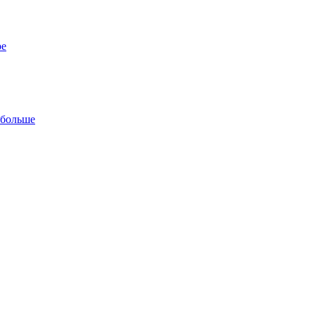
ре
 больше