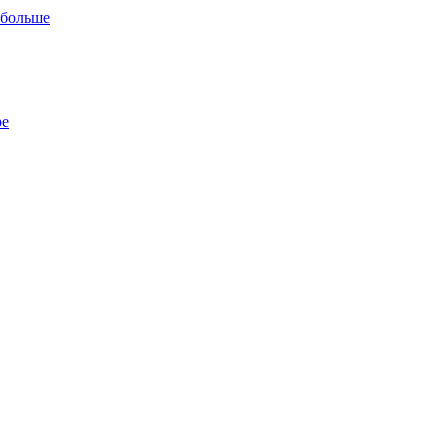
 больше
ре