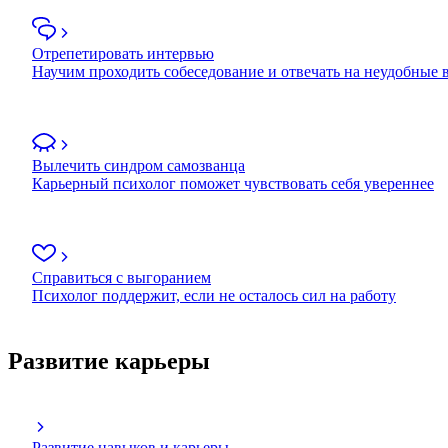
Отрепетировать интервью
Научим проходить собеседование и отвечать на неудобные
Вылечить синдром самозванца
Карьерный психолог поможет чувствовать себя увереннее
Справиться с выгоранием
Психолог поддержит, если не осталось сил на работу
Развитие карьеры
Развитие навыков и карьеры