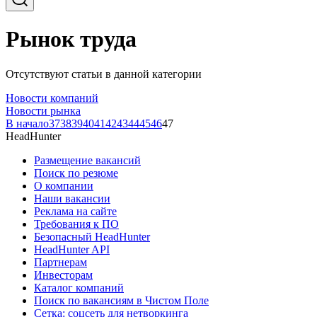
Рынок труда
Отсутствуют статьи в данной категории
Новости компаний
Новости рынка
В начало
37
38
39
40
41
42
43
44
45
46
47
HeadHunter
Размещение вакансий
Поиск по резюме
О компании
Наши вакансии
Реклама на сайте
Требования к ПО
Безопасный HeadHunter
HeadHunter API
Партнерам
Инвесторам
Каталог компаний
Поиск по вакансиям в Чистом Поле
Сетка: соцсеть для нетворкинга