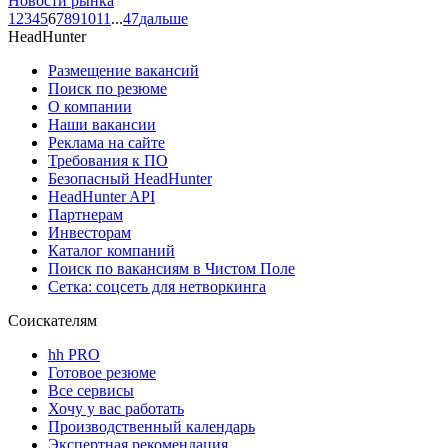
Новости рынка
1
2
3
4
5
6
7
8
9
10
11
...
47
дальше
HeadHunter
Размещение вакансий
Поиск по резюме
О компании
Наши вакансии
Реклама на сайте
Требования к ПО
Безопасный HeadHunter
HeadHunter API
Партнерам
Инвесторам
Каталог компаний
Поиск по вакансиям в Чистом Поле
Сетка: соцсеть для нетворкинга
Соискателям
hh PRO
Готовое резюме
Все сервисы
Хочу у вас работать
Производственный календарь
Экспертная рекомендация