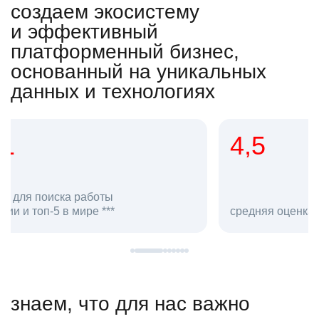
создаем экосистему
и эффективный
платформенный бизнес,
основанный на уникальных
данных и технологиях
4,5
20
сотруд
средняя оценка hh.ru как работодателя **
в hh.ru
знаем, что для нас важно