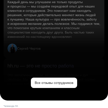
Каждый день мы улучшаем не только продукты
и процессы — мы создаём передовой опыт для наших
клиентов и сотрудников. Это помогает нам находить
решения, которые действительно меняют жизнь людей
к лучшему. Наша культура — про вовлечённость, заботу
и искреннее желание делать полезное. Мы гордимся тем,
что помогаем крутым компаниям и классным
специалистам находить друг друга. Быть частью таких
изменений по‑настоящему вдохновляет.
Сергей Чертов
hh.ru — это не просто работа
Это эмпатичные люди, заслуженные победы и дух
свободы. Мы помогаем миру и создаём лучший сервис
Все отзывы сотрудников
по поиску работы в стране.
Ольга Емельянова
*команда hh