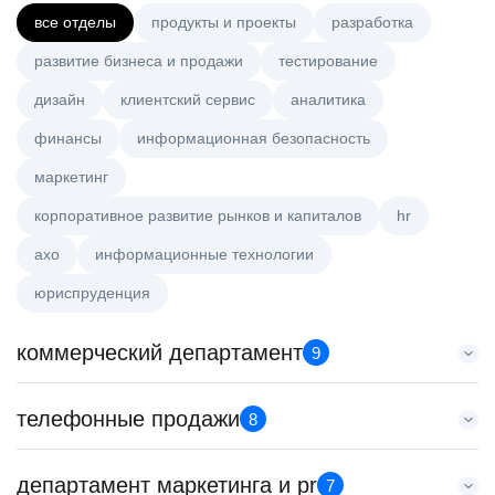
все отделы
продукты и проекты
разработка
развитие бизнеса и продажи
тестирование
дизайн
клиентский сервис
аналитика
финансы
информационная безопасность
маркетинг
корпоративное развитие рынков и капиталов
hr
axo
информационные технологии
юриспруденция
коммерческий департамент
9
Key Account Manager (EdTech)
телефонные продажи
8
HeadHunter::Коммерческий департамент
4 авг. 2026
Менеджер по продажам в сегменте среднего и крупного
департамент маркетинга и pr
150000 ₽
7